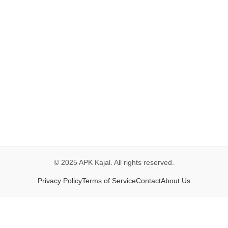
© 2025 APK Kajal. All rights reserved.
Privacy Policy
Terms of Service
Contact
About Us